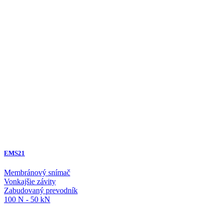
EMS21
Membránový snímač
Vonkajšie závity
Zabudovaný prevodník
100 N - 50 kN