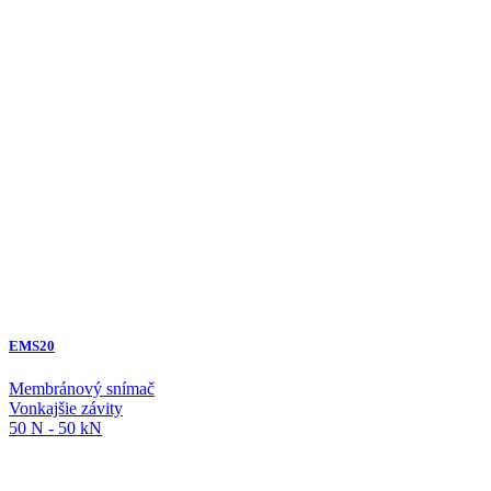
EMS20
Membránový snímač
Vonkajšie závity
50 N - 50 kN