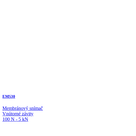
EMS30
Membránový snímač
Vnútorné závity
100 N - 5 kN