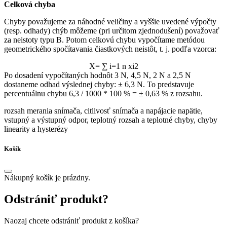
Celková chyba
Chyby považujeme za náhodné veličiny a vyššie uvedené výpočty
(resp. odhady) chýb môžeme (pri určitom zjednodušení) považovať
za neistoty typu B. Potom celkovú chybu vypočítame metódou
geometrického spočítavania čiastkových neistôt, t. j. podľa vzorca:
X
=
∑
i
=
1
n
x
i
2
Po dosadení vypočítaných hodnôt 3 N, 4,5 N, 2 N a 2,5 N
dostaneme odhad výslednej chyby: ± 6,3 N. To predstavuje
percentuálnu chybu 6,3 / 1000 * 100 % = ± 0,63 % z rozsahu.
rozsah merania snímača, citlivosť snímača a napájacie napätie,
vstupný a výstupný odpor, teplotný rozsah a teplotné chyby, chyby
linearity a hysterézy
Košík
Nákupný košík je prázdny.
Odstrániť produkt?
Naozaj chcete odstrániť produkt z košíka?