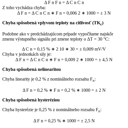
Δ
F
n
F
n
=
Δ
C
n
C
n
Z toho vychádza chyba:
Δ
F
n
=
Δ
C
n
C
n
∗
F
n
=
0,006
2
∗
1000
=
±
3
N
Chyba spôsobená vplyvom teploty na citlivosť (TK
)
c
Podobne ako v predchádzajúcom prípade vypočítame najskôr
zmenu výstupného signálu pri zmene teploty o ΔT = 30 °C:
Δ
C
n
=
0,15
%
∗
2
10
∗
30
=
±
0,009
mV/V
Chyba v jednotkách sily je:
Δ
F
n
=
Δ
C
n
C
n
∗
F
n
=
0,009
2
∗
1000
=
±
4,5
N
Chyba spôsobená nelinearitou
Chyba linearity je 0,2 % z nominálneho rozsahu F
:
n
Δ
F
n
=
0,2
%
∗
F
n
=
0,2
%
∗
1000
=
±
2
N
Chyba spôsobená hysteréziou
Chyba hysterézie je 0,25 % z nominálneho rozsahu F
:
n
Δ
F
n
=
0,25
%
∗
1000
=
±
2,5
N