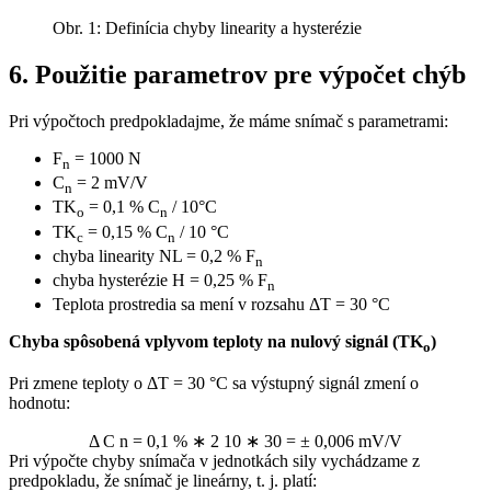
Obr. 1: Definícia chyby linearity a hysterézie
6. Použitie parametrov pre výpočet chýb
Pri výpočtoch predpokladajme, že máme snímač s parametrami:
F
= 1000 N
n
C
= 2 mV/V
n
TK
= 0,1 % C
/ 10°C
o
n
TK
= 0,15 % C
/ 10 °C
c
n
chyba linearity NL = 0,2 % F
n
chyba hysterézie H = 0,25 % F
n
Teplota prostredia sa mení v rozsahu ΔT = 30 °C
Chyba spôsobená vplyvom teploty na nulový signál (TK
)
o
Pri zmene teploty o ΔT = 30 °C sa výstupný signál zmení o
hodnotu:
Δ
C
n
=
0,1
%
∗
2
10
∗
30
=
±
0,006
mV/V
Pri výpočte chyby snímača v jednotkách sily vychádzame z
predpokladu, že snímač je lineárny, t. j. platí: