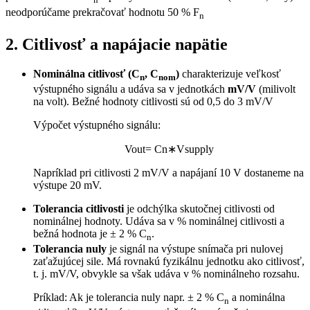
n
neodporúčame prekračovať hodnotu 50 % F
n
2. Citlivosť a napájacie napätie
Nominálna citlivosť (C
, C
)
charakterizuje veľkosť
n
nom
výstupného signálu a udáva sa v jednotkách
mV/V
(milivolt
na volt). Bežné hodnoty citlivosti sú od 0,5 do 3 mV/V
Výpočet výstupného signálu:
V
out
=
C
n
∗
V
supply
Napríklad pri citlivosti 2 mV/V a napájaní 10 V dostaneme na
výstupe 20 mV.
Tolerancia citlivosti
je odchýlka skutočnej citlivosti od
nominálnej hodnoty. Udáva sa v % nominálnej citlivosti a
bežná hodnota je ± 2 % C
.
n
Tolerancia nuly
je signál na výstupe snímača pri nulovej
zaťažujúcej sile. Má rovnakú fyzikálnu jednotku ako citlivosť,
t. j. mV/V, obvykle sa však udáva v % nominálneho rozsahu.
Príklad: Ak je tolerancia nuly napr. ± 2 % C
a nominálna
n