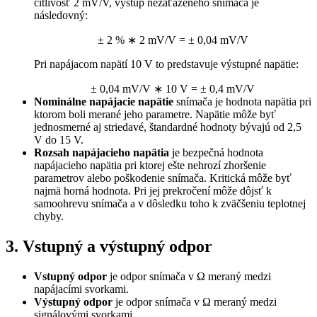
citlivosť 2 mV/V, výstup nezaťaženého snímača je
následovný:
±
2
%
∗
2
mV/V
=
±
0,04
mV/V
Pri napájacom napätí 10 V to predstavuje výstupné napätie:
±
0,04
mV/V
∗
10
V
=
±
0,4
mV/V
Nominálne napájacie napätie
snímača je hodnota napätia pri
ktorom boli merané jeho parametre. Napätie môže byť
jednosmerné aj striedavé, štandardné hodnoty bývajú od 2,5
V do 15 V.
Rozsah napájacieho napätia
je bezpečná hodnota
napájacieho napätia pri ktorej ešte nehrozí zhoršenie
parametrov alebo poškodenie snímača. Kritická môže byť
najmä horná hodnota. Pri jej prekročení môže dôjsť k
samoohrevu snímača a v dôsledku toho k zväčšeniu teplotnej
chyby.
3. Vstupný a výstupný odpor
Vstupný odpor
je odpor snímača v Ω meraný medzi
napájacími svorkami.
Výstupný odpor
je odpor snímača v Ω meraný medzi
signálovými svorkami.