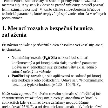
Tenzometrické snímače sily sú srdcom priemyselného váženia a
merania sily. Aby ste však dosiahli presné výsledky, nestačí poznať
len maximálnu nosnosť. V tomto článku si rozoberieme kľúčové
technické parametre, ktoré ovplyvňujú správanie snímača v reálnych
podmienkach.
1. Merací rozsah a bezpečná hranica
zaťaženia
Pri návrhu aplikácie je dôležitá nielen absolútna veľkosť sily, ale aj
jej charakter.
Nominálny rozsah (F
):
Sila na ktorú bol snímač
n
konštruovaný a pri ktorej platia ďalej uvedené parametre.
Udáva sa v jednotkách sily, prípadne váhy ak sa jedná o
snímač určený na váženie.
Použiteľný rozsah:
je sila aplikovaná na snímač pri ktorej
ešte nedôjde k jeho poškodeniu. Udáva sa v % nominálneho
rozsahu a typická hodnota je 120 – 150 % F
.
n
Naša rada z praxe:
Pri návrhu rozsahu snímača sú dôležité aj iné
charakteristiky zaťažujúcej sily, nielen jej absolútna veľkosť. V
aplikáciách kde je snímač trvale zaťažený neodporúčame
prekračovať 75 % F
a pri dynamickom namáhaní (vibrácie, rázy)