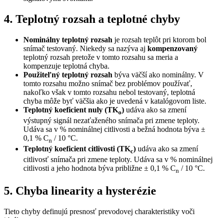
4. Teplotný rozsah a teplotné chyby
Nominálny teplotný rozsah
je rozsah teplôt pri ktorom bol
snímač testovaný. Niekedy sa nazýva aj
kompenzovaný
teplotný rozsah pretože v tomto rozsahu sa meria a
kompenzuje teplotná chyba.
Použiteľný teplotný rozsah
býva väčší ako nominálny. V
tomto rozsahu možno snímač bez problémov používať,
nakoľko však v tomto rozsahu nebol testovaný, teplotná
chyba môže byť väčšia ako je uvedená v katalógovom liste.
Teplotný koeficient nuly (TK
)
udáva ako sa zmení
o
výstupný signál nezaťaženého snímača pri zmene teploty.
Udáva sa v % nominálnej citlivosti a bežná hodnota býva ±
0,1 % C
/ 10 °C.
n
Teplotný koeficient citlivosti (TK
)
udáva ako sa zmení
c
citlivosť snímača pri zmene teploty. Udáva sa v % nominálnej
citlivosti a jeho hodnota býva približne ± 0,1 % C
/ 10 °C.
n
5. Chyba linearity a hysterézie
Tieto chyby definujú presnosť prevodovej charakteristiky voči