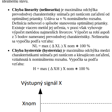
ideálnemu stavu.
Chyba linearity (nelinearita)
je maximálna odchýlka
prevododvej charakteristiky snímača pri rastúcom zaťažení od
optimálnej priamky. Udáva sa v % nominálneho rozsahu.
Definícia nehovorí o spôsobe stanovenia optimálnej priamky.
Existuje viacero metód jej určenia, v praxi však vyhovuje
výpočet metódou najmenších štvorcov. Výpočet sa robí aspoň
z 5 bodov nameranej prevododvej charakteristiky. Nelinearita
sa vypočíta podľa vzťahu:
NL
=
max
(
Δ
XL
)
X
nom
∗
100
%
Chyba hysterézie (hysterézia)
je maximálna odchýlka medzi
charakteristikami snímača pri rastúcom a klesajúcom zaťažení,
vztiahnutá k nominálnemu rozsahu. Vypočíta sa podľa
vzťahu:
H
=
max
(
Δ
XH
)
X
nom
∗
100
%