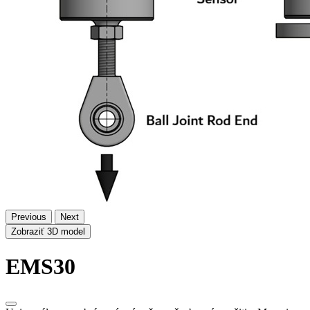
Previous
Next
Zobraziť 3D model
EMS30