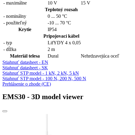
- maximálne
10 V
15 V
Teplotný rozsah
- nominálny
0
...
50 °C
- použiteľný
-10
...
70 °C
Krytie
IP54
Pripojovací kábel
- typ
LifYDY 4 x 0,05
- dĺžka
2 m
Materiál telesa
Dural
Nehrdzavejúca oceľ
Stiahnuť datasheet - EN
Stiahnuť datasheet - SK
Stiahnuť STP model - 1 kN, 2 kN, 5 kN
Stiahnuť STP model - 100 N, 200 N, 500 N
Prehlásenie o zhode (CE)
EMS30 - 3D model viewer