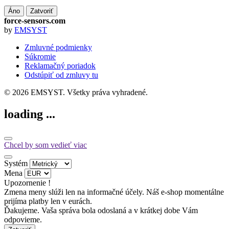
Áno
Zatvoriť
force-sensors.com
by
EMSYST
Zmluvné podmienky
Súkromie
Reklamačný poriadok
Odstúpiť od zmluvy tu
© 2026 EMSYST. Všetky práva vyhradené.
loading ...
Chcel by som vedieť viac
Systém
Mena
Upozornenie !
Zmena meny slúži len na informačné účely. Náš e-shop momentálne
prijíma platby len v eurách.
Ďakujeme. Vaša správa bola odoslaná a v krátkej dobe Vám
odpovieme.