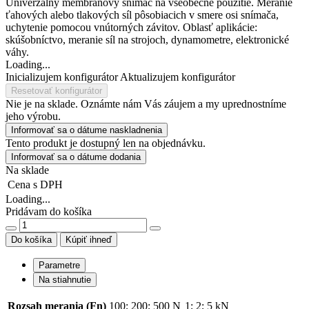
Univerzálny membránový snímač na všeobecné použitie. Meranie
ťahových alebo tlakových síl pôsobiacich v smere osi snímača,
uchytenie pomocou vnútorných závitov. Oblasť aplikácie:
skúšobníctvo, meranie síl na strojoch, dynamometre, elektronické
váhy.
Loading...
Inicializujem konfigurátor
Aktualizujem konfigurátor
Resetovať konfigurátor
Nie je na sklade. Oznámte nám Vás záujem a my uprednostníme
jeho výrobu.
Informovať sa o dátume naskladnenia
Tento produkt je dostupný len na objednávku.
Informovať sa o dátume dodania
Na sklade
Cena
s DPH
Loading...
Pridávam do košíka
Do košíka
Kúpiť ihneď
Parametre
Na stiahnutie
Rozsah merania (Fn)
100
;
200
;
500 N
1
;
2
;
5 kN