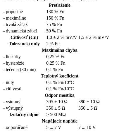
Preťaženie
- prípustné
130 % Fn
- maximálne
150 % Fn
- trvalá záťaž
75 % Fn
- dynamická záťaž
50 % Fn
Citlivosť (Cn)
1,0 ± 2 % mV/V
1,5 ± 2 % mV/V
Tolerancia nuly
2 % Fn
Maximálna chyba
- linearity
0,25 % Fn
- hysterézie
0,25 % Fn
- tečenia (30 min)
0,1 % Fn
Teplotný koeficient
- nuly
0,1 % Fn/10°C
- citlivosti
0,1 % Fn/10°C
Odpor mostíka
- vstupný
395 ± 10 Ω
380 ± 10 Ω
- výstupný
350 ± 5 Ω
350 ± 5 Ω
Izolačný odpor
> 500 MΩ
Napájacie napätie
- odporúčané
5 ... 7 V
7 ... 10 V