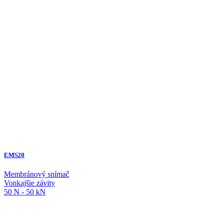
EMS20
Membránový snímač
Vonkajšie závity
50 N - 50 kN