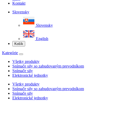
Kontakt
Slovensky
Slovensky
English
Košík
Kategórie
Všetky produkty
Snímače sily so zabudovaným prevodníkom
Snímače sily
Elektronické jednotky
Všetky produkty
Snímače sily so zabudovaným prevodníkom
Snímače sily
Elektronické jednotky