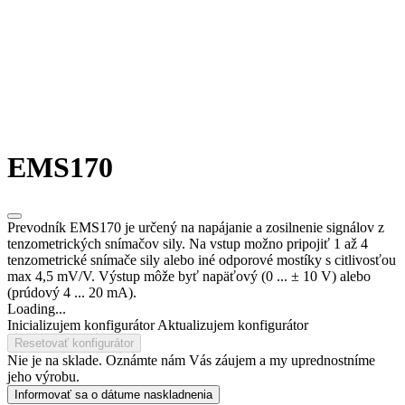
EMS170
Prevodník EMS170 je určený na napájanie a zosilnenie signálov z
tenzometrických snímačov sily. Na vstup možno pripojiť 1 až 4
tenzometrické snímače sily alebo iné odporové mostíky s citlivosťou
max 4,5 mV/V. Výstup môže byť napäťový (0 ... ± 10 V) alebo
(prúdový 4 ... 20 mA).
Loading...
Inicializujem konfigurátor
Aktualizujem konfigurátor
Resetovať konfigurátor
Nie je na sklade. Oznámte nám Vás záujem a my uprednostníme
jeho výrobu.
Informovať sa o dátume naskladnenia