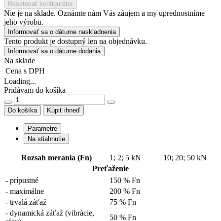
Resetovať konfigurátor
Nie je na sklade. Oznámte nám Vás záujem a my uprednostníme
jeho výrobu.
Informovať sa o dátume naskladnenia
Tento produkt je dostupný len na objednávku.
Informovať sa o dátume dodania
Na sklade
Cena
s DPH
Loading...
Pridávam do košíka
Do košíka
Kúpiť ihneď
Parametre
Na stiahnutie
Rozsah merania (Fn)
1
;
2
;
5 kN
10
;
20
;
50 kN
Preťaženie
- prípustné
150 % Fn
- maximálne
200 % Fn
- trvalá záťaž
75 % Fn
- dynamická záťaž (vibrácie,
50 % Fn