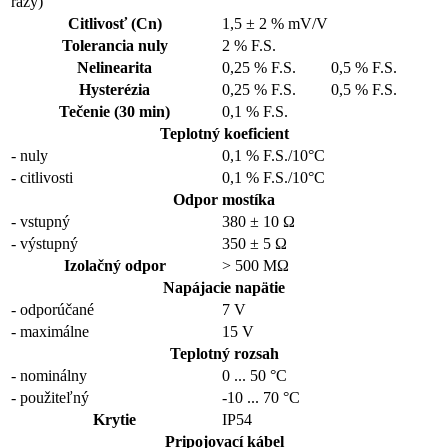
rázy)
Citlivosť (Cn)
1,5 ± 2 % mV/V
Tolerancia nuly
2 % F.S.
Nelinearita
0,25 % F.S.
0,5 % F.S.
Hysterézia
0,25 % F.S.
0,5 % F.S.
Tečenie (30 min)
0,1 % F.S.
Teplotný koeficient
- nuly
0,1 % F.S./10°C
- citlivosti
0,1 % F.S./10°C
Odpor mostíka
- vstupný
380 ± 10 Ω
- výstupný
350 ± 5 Ω
Izolačný odpor
> 500 MΩ
Napájacie napätie
- odporúčané
7 V
- maximálne
15 V
Teplotný rozsah
- nominálny
0
...
50 °C
- použiteľný
-10
...
70 °C
Krytie
IP54
Pripojovací kábel