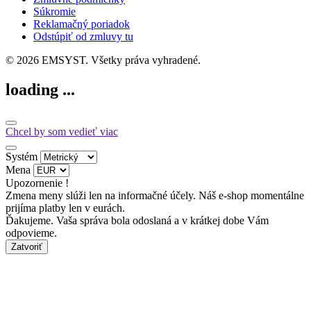
Súkromie
Reklamačný poriadok
Odstúpiť od zmluvy tu
© 2026 EMSYST. Všetky práva vyhradené.
loading ...
Chcel by som vedieť viac
Systém
Mena
Upozornenie !
Zmena meny slúži len na informačné účely. Náš e-shop momentálne
prijíma platby len v eurách.
Ďakujeme. Vaša správa bola odoslaná a v krátkej dobe Vám
odpovieme.
Zatvoriť