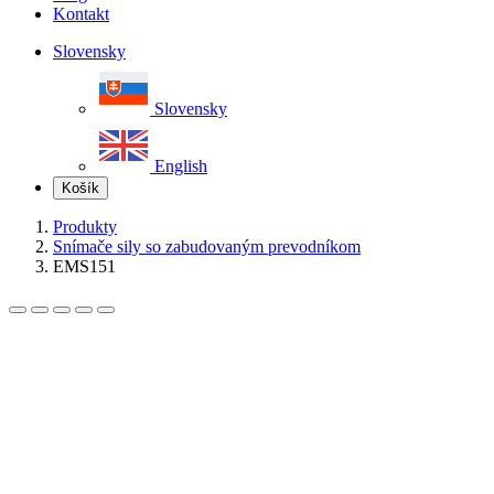
Kontakt
Slovensky
Slovensky
English
Košík
Produkty
Snímače sily so zabudovaným prevodníkom
EMS151