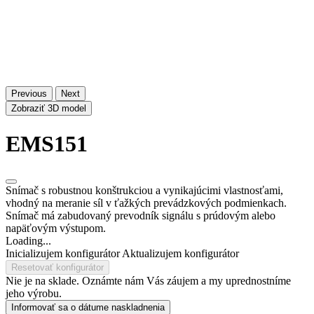
Previous
Next
Zobraziť 3D model
EMS151
Snímač s robustnou konštrukciou a vynikajúcimi vlastnosťami,
vhodný na meranie síl v ťažkých prevádzkových podmienkach.
Snímač má zabudovaný prevodník signálu s prúdovým alebo
napäťovým výstupom.
Loading...
Inicializujem konfigurátor
Aktualizujem konfigurátor
Resetovať konfigurátor
Nie je na sklade. Oznámte nám Vás záujem a my uprednostníme
jeho výrobu.
Informovať sa o dátume naskladnenia