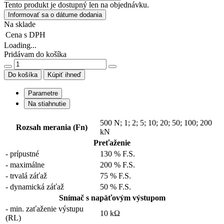
Tento produkt je dostupný len na objednávku.
Informovať sa o dátume dodania
Na sklade
Cena
s DPH
Loading...
Pridávam do košíka
Do košíka
Kúpiť ihneď
Parametre
Na stiahnutie
500 N
;
1
;
2
;
5
;
10
;
20
;
50
;
100
;
200
Rozsah merania (Fn)
kN
Preťaženie
- prípustné
130 % F.S.
- maximálne
200 % F.S.
- trvalá záťaž
75 % F.S.
- dynamická záťaž
50 % F.S.
Snímač s napäťovým výstupom
- min. zaťaženie výstupu
10 kΩ
(RL)