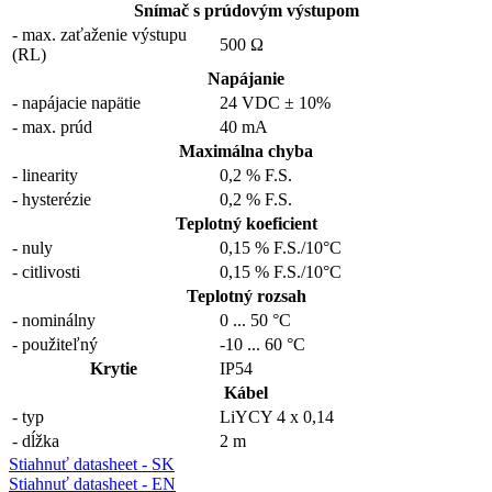
Snímač s prúdovým výstupom
- max. zaťaženie výstupu
500 Ω
(RL)
Napájanie
- napájacie napätie
24 VDC ± 10%
- max. prúd
40 mA
Maximálna chyba
- linearity
0,2 % F.S.
- hysterézie
0,2 % F.S.
Teplotný koeficient
- nuly
0,15 % F.S./10°C
- citlivosti
0,15 % F.S./10°C
Teplotný rozsah
- nominálny
0
...
50 °C
- použiteľný
-10
...
60 °C
Krytie
IP54
Kábel
- typ
LiYCY 4 x 0,14
- dĺžka
2 m
Stiahnuť datasheet - SK
Stiahnuť datasheet - EN